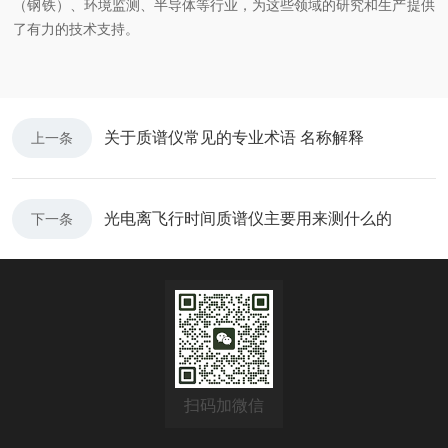
（钢铁）、环境监测、半导体等行业，为这些领域的研究和生产提供
了有力的技术支持。
关于质谱仪常见的专业术语 名称解释
上一条
光电离飞行时间质谱仪主要用来测什么的
下一条
扫码加微信