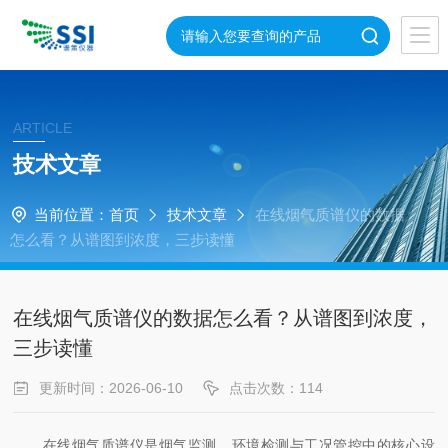
ARTICLE
技术文章
当前位置：
首页
技术文章
在线烟气质谱仪的数据
怎么看？从谱图到浓度，三步读懂
在线烟气质谱仪的数据怎么看？从谱图到浓度，
三步读懂
更新时间：2026-06-10
点击次数：114
在线烟气质谱仪是烟气监测、环境检测与工况管控中的核心设