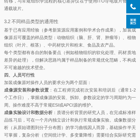
转移，与常规组织学流程的核心差异仅在于使用ITO导电玻片替代普
通载玻片。
3.2 不同样品类型的通用性
基于已有应用经验（参考新策源应用案例和学术合作成果），加装成
像源后可覆盖的样品类型：动物组织（脑、肝、肾、肿瘤等）、植物
组织（叶片、根茎）、中药材饮片和粉末、食品及农产品。
每个类型都有各自的制备要点（例如植物组织的软化处理、药材质地
差异的处理），但解决思路均属于样品制备的常规优化范畴，不构成
不可逾越的技术壁垒。
四、人员可行性
加装成像源对操作人员的要求分为两个层面：
成像源安装和参数设置
：在工程师完成初次安装和培训后（通常1-2
个工作日），掌握成像源的安装、拆卸、参数设定的学习周期约为一
周。操作难度不高于常规ESI或APCI源的维护。
成像实验设计和数据分析
：质谱分析背景的研究人员，在完成标准样
品练习后，可在一个月内独立设计和执行常规成像实验。成像数据分
析（从原始谱图到分子分布图）的学习曲线因人而异，基础操作半天
可掌握，复杂分析（空间统计学、多变量降维）需要结合实际研究需