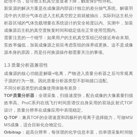
处理不当，会导致主机真空度显著下降，触发保护性停机。
新策源的解决方案是在成像源内部设计独立的差分抽气系统。解吸羽
流中的大部分气体在进入主机真空腔之前就被抽出，实际到达主机分
析器区域的气体负载增量在系统设计的安全裕度以内。实测中，加装
成像源后主机的真空度恢复时间和稳定值在正常使用范围内。
需要注意的一个细节：如果用户的主机真空泵组已经接近寿命末期、
泵效率偏低，加装成像源之前应考虑泵组的保养或更换。这不是成像
源本身的原因，而是任何换源操作都需要关注的事项。
1.3 质量分析器兼容性
成像源的核心功能是解吸+电离，产物进入质量分析器之后与常规离
子源的行为一致。因此质量分析器类型不影响接口适配。
不同分析器类型的成像使用体验有差异：
TOF质量分析器
：全谱采集，扫描速度快，配合成像的大像素量扫描
效率高。ProC系列在线飞行时间质谱仪自身采用的双场反射式TOF
设计，质量分辨率在成像应用中表现稳定。
Q-TOF
：兼具TOF的全谱速度和四极杆的母离子选择能力，可做MS/
MS成像，适合目标化合物定位。
Orbitrap
：超高分辨率，每张谱的化学信息丰富，但单谱采集时间较