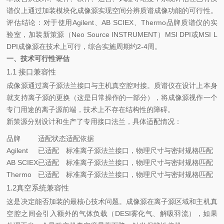
谱仪上通过加装模块化成像源实现空间分辨质谱成像功能的可行性。
评估结论：对于使用Agilent、AB SCIEX、Thermo品牌质谱仪的实
验室，加装新策源（Neo Source INSTRUMENT）MSI DPI或MSI L
DPI成像源在技术上可行，综合实施周期约2-4周。
一、技术可行性评估
1.1 接口兼容性
成像源通过离子源法兰接口与主机真空腔对接。质谱仪在设计上本身
就支持离子源的更换（这是日常操作的一部分），将成像源视作一个
专门用途的离子源前端，技术上不存在结构性的障碍。
新策源分别设计和生产了专用接口法兰，具体适配情况：
品牌
适配状态
适配依据
Agilent
已适配
标准离子源法兰接口，物理尺寸与密封规格匹配
AB SCIEX
已适配
标准离子源法兰接口，物理尺寸与密封规格匹配
Thermo
已适配
标准离子源法兰接口，物理尺寸与密封规格匹配
1.2真空系统兼容性
这是决定能否加装的最核心技术问题。成像源在离子源区域和主机真
空腔之间会引入额外的气体负载（DESI雾化气、解吸羽流），如果