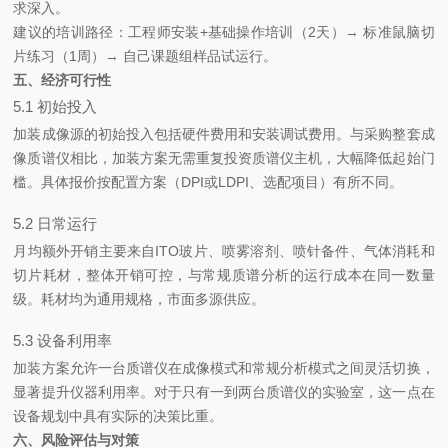
求深入。
建议的培训路径：工程师安装+基础操作培训（2天）→ 标准鼠脑切
片练习（1周）→ 自己课题组样品试运行。
五、经济可行性
5.1 初始投入
加装成像源的初始投入包括硬件费用和安装调试费用。与采购整套成
像质谱仪相比，加装方案无需重复投资质谱仪主机，大幅降低起始门
槛。具体报价按配置方案（DPI或LDPI、选配项目）有所不同。
5.2 日常运行
月均额外开销主要来自ITO玻片、喷雾溶剂、喷针备件、气体消耗和
切片耗材，整体开销可控，与常规质谱分析的运行成本在同一数量
级。耗材均为通用规格，市面多源供应。
5.3 设备利用率
加装方案允许一台质谱仪在成像模式和常规分析模式之间灵活切换，
显著提升仪器利用率。对于只有一到两台质谱仪的实验室，这一点在
设备规划中具有实际的决策比重。
六、风险评估与对策