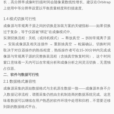
长，高分辨率成像时扫描时间会随像素数线性增长。建议在Orbitrap
上使用中等分辨率设置以平衡质量精度和扫描速度。
1.4 模式切换可行性
成像源与常规离子源之间的切换是加装方案的关键指标——如果切换
过于复杂，等于仪器被"绑定"在成像模式中。
实测切换流程：关机（或待机模式）→ 释放真空 → 拆卸常规离子源
→ 安装成像源及相关连接件 → 重新抽真空 → 检漏确认。切换时间
取决于对仪器操作的熟练程度，熟练操作者可在15-30分钟内完成成
像源与常规离子源的完整换装流程（含抽真空恢复时间）。这个时间
窗口意味着一天内可以在常规分析和成像分析之间灵活切换，无需独
占仪器。
二、软件与数据可行性
2.1 数据格式兼容性
成像源采集的原始数据格式与主机原生数据一致——成像源本身不介
入数据记录流程，谱图采集仍然由主机制造商的数据系统完成。这意
味着数据可以继续在用户熟悉的软件环境中处理和归档，不需要迁移
到新的数据格式平台。