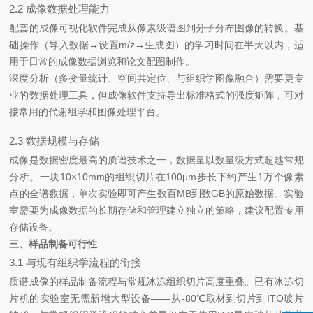
2.2 成像数据处理能力
配套的成像可视化软件完成从像素级谱图到分子分布图像的转换。基
础操作（导入数据→设置m/z→生成图）的学习时间在半天以内，适
用于日常的成像数据浏览和论文配图制作。
深度分析（多变量统计、空间共定位、与组织学图像融合）需要更专
业的数据处理工具，但成像软件支持导出标准格式的强度矩阵，可对
接常用的代谢组学和图像处理平台。
2.3 数据规模与存储
成像是数据密度最高的质谱技术之一，数据量以数量级方式超越常规
分析。一块10×10mm的组织切片在100μm步长下约产生1万个像素
点的全谱数据，单次实验即可产生数百MB到数GB的原始数据。实验
室需要为成像数据的长期存储和管理建立独立的策略，建议配置专用
存储设备。
三、样品制备可行性
3.1 与现有组织学流程的衔接
质谱成像的样品制备流程与常规冰冻组织切片高度重叠。已有冰冻切
片机的实验室无需新增大型设备——从-80℃取材到切片到ITO玻片