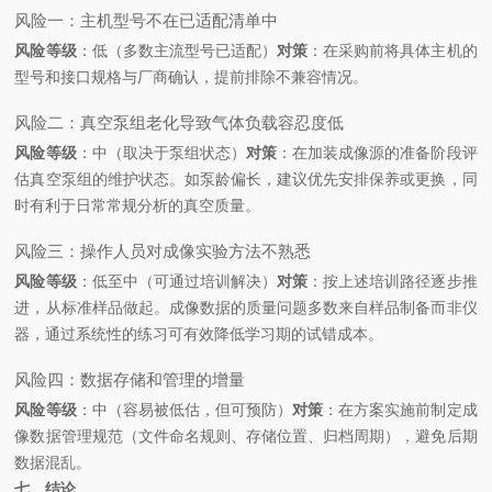
风险一：主机型号不在已适配清单中
风险等级
：低（多数主流型号已适配）
对策
：在采购前将具体主机的
型号和接口规格与厂商确认，提前排除不兼容情况。
风险二：真空泵组老化导致气体负载容忍度低
风险等级
：中（取决于泵组状态）
对策
：在加装成像源的准备阶段评
估真空泵组的维护状态。如泵龄偏长，建议优先安排保养或更换，同
时有利于日常常规分析的真空质量。
风险三：操作人员对成像实验方法不熟悉
风险等级
：低至中（可通过培训解决）
对策
：按上述培训路径逐步推
进，从标准样品做起。成像数据的质量问题多数来自样品制备而非仪
器，通过系统性的练习可有效降低学习期的试错成本。
风险四：数据存储和管理的增量
风险等级
：中（容易被低估，但可预防）
对策
：在方案实施前制定成
像数据管理规范（文件命名规则、存储位置、归档周期），避免后期
数据混乱。
七、结论