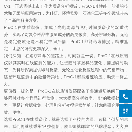
C-1，正式震撼上市！作为质谱分析领域，ProC-1其性能、前沿的技
术和无限的应用潜力，为科研、环境监测、石油化工等多个领域带来
了全新的解决方案。
ProC-1在线质谱仪，集成了光电离源与飞行时间质谱仪的双重优
势，实现了对复杂样品中微量成分的高灵敏度、高分辨率分析。无论
是稳定物质还是不稳定中间产物，ProC-1都能迅速捕捉，精准鉴
定，让您的研究更加深入、全面。
我们深知，在追求科学的道路上，时间就是一切。ProC-1在线质谱
仪以其实时在线监测的能力，让您随时掌握样品变化，捕捉瞬时动
态，为科研探索提供即时反馈。无论是催化反应过程中的气相产物，
还是环境监测中的微量污染物，ProC-1都能迅速响应，助您一臂之
力。
更值得一提的是，ProC-1在线质谱仪还配备了多通道切换阀门，能
够同时对多个样品进行监测，大大提高分析效率。其*的数据处理能
力，更是让数据收集、处理和分析变得轻松简单，让您的研究更加高
效、便捷。
选择ProC-1在线质谱仪，就是选择了科技的力量、选择了创新的未
来。我们将继续秉承“科技创新，质量铸就辉煌"的品牌理念，为客户