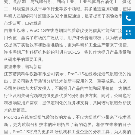
究、食品加工与气味分析、制药工业、工业气体与石油化工、煤化
工、环境监测以及半导体行业等多个领域。其多通道监测功能，使得
科研人员能够同时监测多达32个反应通道，显著提高了实验效率。
市场认可，口碑载道
自推出以来，ProC-1S在线卷烟烟气质谱仪便凭借其性能和广泛的应
用价值，赢得了市场的广泛认可。用户评价普遍积极，认为该设备不
仅提高了实验效率和数据准确性，更为科研和工业生产带来了便捷。
许多卷烟厂和科研机构纷纷引进ProC-1S，将其作为提升产品质量和
科研水平的重要工具。
展望未来，谱写新篇
江苏谱策科学仪器有限公司表示，ProC-1S在线卷烟烟气质谱仪的推
出，是公司致力于质谱分析技术创新与应用的又一重要成果。未来，
公司将继续加大研发投入，不断提升产品的性能和应用价值，为烟草
行业及相关研究领域提供更多优质的分析解决方案。同时，公司也将
积极响应用户需求，提供定制化的服务和支持，共同谱写质谱分析技
术的新篇章。
ProC-1S在线卷烟烟气质谱仪的发布，不仅为烟草行业带来了技术革
新，更为质谱分析技术的应用拓展了新的边界。相信在未来的日子
里，ProC-1S将成为更多科研机构和工业企业的分析工具，为人类的