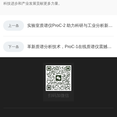
科技进步和产业发展贡献更多力量。
实验室质谱仪ProC-2 助力科研与工业分析新升级！
上一条
革新质谱分析技术，ProC-1在线质谱仪震撼上市！
下一条
扫码加微信