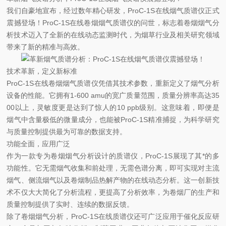
我们自豪地宣布，经过数年精心研发，ProC-1S在线烟气质谱仪正式
震撼登场！ProC-1S在线卷烟烟气质谱仪的问世，标志着卷烟烟气分
析技术迈入了全新的在线动态监测时代，为烟草行业及相关研究领域
带来了新的精准与高效。
技术革新，定义新标准
ProC-1S在线卷烟烟气质谱仪凭借其技术参数，重新定义了烟气分析
设备的性能。它拥有1-600 amu的宽广质量范围，质量分辨率高达35
00以上，灵敏度更是达到了惊人的10 ppb级别。这意味着，即便是
烟气中含量极低的微量成分，也能被ProC-1S精准捕捉，为科学研究
与质量控制提供最为可靠的数据支持。
功能全面，应用广泛
作为一款专为卷烟烟气分析设计的质谱仪，ProC-1S展现了其*的多
功能性。它无需烟气收集和前处理，无需色谱分离，即可实现对主流
烟气、侧流烟气以及卷烟制品热解产物的在线动态分析。这一创新技
术不仅大大简化了分析流程，更提高了分析效率，为卷烟厂的生产和
质量控制提供了实时、连续的数据反馈。
除了卷烟烟气分析，ProC-1S在线质谱仪还可广泛应用于催化反应研