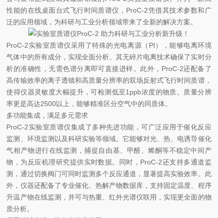
性能的在线桌面台式飞行时间质谱仪，ProC-2凭借其技术参数和广
泛的应用领域，为科研与工业分析领域带来了全新的解决方案。
ProC-2实验室质谱仪采用了特殊的光电离源（PI），能够电离环境
气体中的所有成分，实现全面分析。其无碎片电离技术确保了实时分
析的准确性，无需色谱分离即可直接进样。此外，ProC-2还配备了
高传输效率的离子透镜和高质量分辨率的双场反射式飞行时间质谱，
使得仪器灵敏度大幅提升，可检测低至1ppb浓度的物质。质量分辨
率更是高达2500以上，能够精准区分空气中的同质体。
多功能集成，满足多元需求
ProC-2实验室质谱仪集成了多种先进功能，可广泛应用于催化反应
监测、环境监测以及科研实验等领域。它能够对光、热、电诱导催化
气相产物进行在线监测，捕捉自由基、甲醛、烯酮等不稳定中间产
物，为反应机理研究提供实时数据。同时，ProC-2还支持多通道监
测，通过切换阀门可同时监测多个反应通道，显著提高实验效率。此
外，仪器还配备了专业催化、热解产物数据库，支持固定温度、程序
升温产物在线监测，并可与热重、红外光谱仪联用，实现更全面的物
质分析。